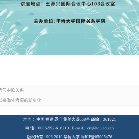
势与中欧关系
纪以来海外侨情的新变化
地 址：中国 福建 厦门 集美大道668号 邮编：361021
电 话：0086-592-6162101 E-mail：
cir@hqu.edu.cn
版权所有 1996-2019 华侨大学 闽ICP备05005476