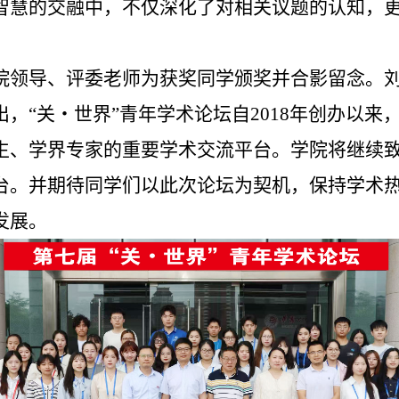
智慧的交融中，不仅深化了对相关议题的认知，
。
院领导、评委老师为获奖同学颁奖并合影留念。
，“关・世界”青年学术论坛自2018年创办以
生、学界专家的重要学术交流平台。学院将继续
台。并期待同学们以此次论坛为契机，保持学术
发展。