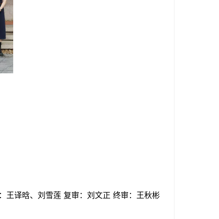
：
王译晗、刘雪莲
复审：
刘文正
终审：
王秋彬